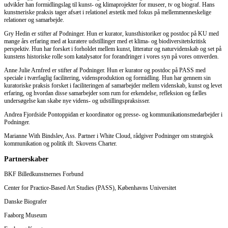
udvikler han formidlingslag til kunst- og klimaprojekter for museer, tv og biograf. Hans
kunstneriske praksis tager afsæt i relationel æstetik med fokus på mellemmenneskelige
relationer og samarbejde.
Gry Hedin er stifter af Podninger. Hun er kurator, kunsthistoriker og postdoc på KU med
mange års erfaring med at kuratere udstillinger med et klima- og biodiversitetskritisk
perspektiv. Hun har forsket i forholdet mellem kunst, litteratur og naturvidenskab og set på
kunstens historiske rolle som katalysator for forandringer i vores syn på vores omverden.
Anne Julie Arnfred er stifter af Podninger. Hun er kurator og postdoc på PASS med
speciale i tværfaglig facilitering, vidensproduktion og formidling. Hun har gennem sin
kuratoriske praksis forsket i faciliteringen af samarbejder mellem videnskab, kunst og levet
erfaring, og hvordan disse samarbejder som rum for erkendelse, refleksion og fælles
undersøgelse kan skabe nye videns- og udstillingspraksisser.
Andrea Fjordside Pontoppidan er koordinator og presse- og kommunikationsmedarbejder i
Podninger.
Marianne With Bindslev, Ass. Partner i White Cloud, rådgiver Podninger om strategisk
kommunikation og politik ift. Skovens Charter.
Partnerskaber
BKF Billedkunstnernes Forbund
Center for Practice-Based Art Studies (PASS), Københavns Universitet
Danske Biografer
Faaborg Museum