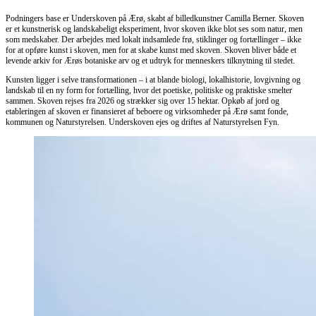
Podningers base er Underskoven på Ærø, skabt af billedkunstner Camilla Berner. Skoven
er et kunstnerisk og landskabeligt eksperiment, hvor skoven ikke blot ses som natur, men
som medskaber. Der arbejdes med lokalt indsamlede frø, stiklinger og fortællinger – ikke
for at opføre kunst i skoven, men for at skabe kunst med skoven. Skoven bliver både et
levende arkiv for Ærøs botaniske arv og et udtryk for menneskers tilknytning til stedet.
Kunsten ligger i selve transformationen – i at blande biologi, lokalhistorie, lovgivning og
landskab til en ny form for fortælling, hvor det poetiske, politiske og praktiske smelter
sammen. Skoven rejses fra 2026 og strækker sig over 15 hektar. Opkøb af jord og
etableringen af skoven er finansieret af beboere og virksomheder på Ærø samt fonde,
kommunen og Naturstyrelsen. Underskoven ejes og driftes af Naturstyrelsen Fyn.