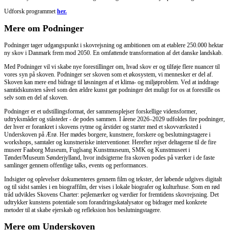
Udforsk programmet
her.
Mere om Podninger
Podninger tager udgangspunkt i skovrejsning og ambitionen om at etablere 250.000 hektar
ny skov i Danmark frem mod 2050. En omfattende transformation af det danske landskab.
Med Podninger vil vi skabe nye forestillinger om, hvad skov er og tilføje flere nuancer til
vores syn på skoven. Podninger ser skoven som et økosystem, vi mennesker er del af.
Skoven kan mere end bidrage til løsningen af et klima- og miljøproblem. Ved at inddrage
samtidskunsten såvel som den ældre kunst gør podninger det muligt for os at forestille os
selv som en del af skoven.
Podninger er et udstillingsformat, der sammensplejser forskellige vidensformer,
udtryksmåder og ståsteder - de podes sammen. I årene 2026–2029 udfoldes fire podninger,
der hver er forankret i skovens rytme og årstider og starter med et skovværksted i
Underskoven på Ærø. Her mødes borgere, kunstnere, forskere og beslutningstagere i
workshops, samtaler og kunstneriske interventioner. Herefter rejser deltagerne til de fire
museer Faaborg Museum, Fuglsang Kunstmuseum, SMK og Kunstmuseet i
Tønder/Museum Sønderjylland, hvor indsigterne fra skoven podes på værker i de faste
samlinger gennem offentlige talks, events og performances.
Indsigter og oplevelser dokumenteres gennem film og tekster, der løbende udgives digitalt
og til sidst samles i en biograffilm, der vises i lokale biografer og kulturhuse. Som en rød
tråd udvikles Skovens Charter: pejlemærker og værdier for fremtidens skovrejsning. Det
udtrykker kunstens potentiale som forandringskatalysator og bidrager med konkrete
metoder til at skabe ejerskab og refleksion hos beslutningstagere.
Mere om Underskoven