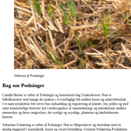
Stifterne af Podninger
Bag om Podninger
Camilla Berner er stifter af Podninger og kunstneren bag Underskoven. Hun er
billedkunstner med mange års praksis i et tværfagligt felt mellem kunst og naturvidenskab.
I et natursynskritisk felt væver hun indsamling og registrering af planter, frø, pollen og jord
samt menneskelige historier ind i undersøgelser af sammenhænge og interaktioner mellem
mennesker og deres omgivelser, det synlige og usynlige, planterne og landskabernes
historie.
Sebastian Schiørring er stifter af Podninger. Han er filmproducer og instruktør med en
alsidig baggrund i journalistik, kunst og visuel formidling. Gennem Schiørring Produktion