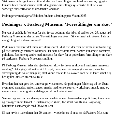
Visionen er at bruge kunsten til at skabe nye forestillinger om, hvad en skov er, og gøre
kunsten til en mobiliserende kraft i den grønne omstillings systemiske, kulturelle og
sanselige trans­formation af det danske landskab.
Podninger er modtager af Bikubenfondens udstillingspris Vision 2025.
Podninger x Faaborg Museum: ‘Forestillinger om skov’
Nu kan vi endelig løfte sløret for den første podning, der løber af stablen den 29. august på
Faaborg Museum under temaet ‘Forestillinger om skov’! Så vær med, når skoven i al sin
mangfoldighed indtager museet!
Podningen markerer det første udstillingsevent ud af fire, der over de næste år udfolder sig
på fire forskellige museer i Danmark. Til dette det første event samles kunstnere, forfattere,
politikere, forskere og andre med interesse for skov for at pode deres forestillinger om skov
på værkerne i Faaborg Museums samling.
På Faaborg Museum tales der sjældent om skov, for hvor er skoven i værkerne i museets
samling? Det spørgsmål sætter vi fokus på, da vi, med de mange ønsker og planer for
skovrejsning de næste mange år, skal kunne forestille os skoven som del af landskabet. Og
her spiller kunsten en central rolle.
Hvordan den kan gøre det, undersøger vi sammen, når podningen folder sig ud i et åbent
event med samtaler, performances, møder med lokale aktører, workshops, musik, mad og
meget mere – det er gratis at deltage, og du er inviteret med!
Samme dag kan du desuden opleve en paneldebat med fremtrædende politikere, kunstnere
og biologer under temaet ‘Kunsten at rejse skov’, faciliteret hos Helios Biograf og
Kulturhus i samarbejde med Øhavsmuseet.
Så sæt kryds i kalenderen den 29. august – vi glæder os til at se jer på Faaborg Museum.